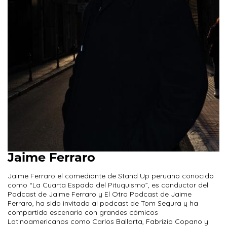
Jaime Ferraro
Jaime Ferraro el comediante de Stand Up peruano conocido
como “La Cuarta Espada del Pituquismo”, es conductor del
Podcast de Jaime Ferraro y El Otro Podcast de Jaime
Ferraro, ha sido invitado al podcast de Tom Segura y ha
compartido escenario con grandes cómicos
Latinoamericanos como Carlos Ballarta, Fabrizio Copano y